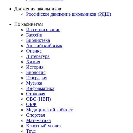
Движения школьников
Российское движение школьников (РДШ)
По кабинетам
Изо и рисование
Бассейн
Библиотека
Английский язык
Физика
Литература
Химия
История
Биология
География
Музыка
Информатика
Столовая
ОВС (НВП)
ОБЖ
Медицинский кабинет
Спортзал
Математика
Классный уголок
Труд