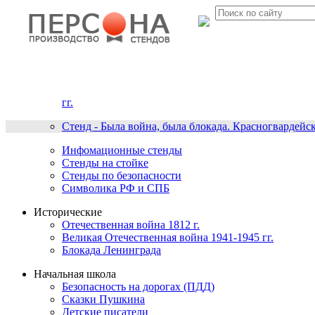
гг.
Стенд - Была война, была блокада. Красногвардейс
Инфомационные стенды
Стенды на стойке
Стенды по безопасности
Символика РФ и СПБ
Исторические
Отечественная война 1812 г.
Великая Отечественная война 1941-1945 гг.
Блокада Ленинграда
Начальная школа
Безопасность на дорогах (ПДД)
Сказки Пушкина
Детские писатели